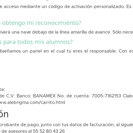
 acceso mediante un código de activación personalizado. Es d
mo obtengo mi reconocimiento?
ará una nave debajo de la línea amarilla de avance. Sólo necesita
os para todos mis alumnos?
iseñamos un panel en el cual tú eres el responsable. Con es
ta:
de C.V. Banco: BANAMEX No. de cuenta: 7005-7162153 Clabe
w.alebrigma.com/carrito.html
ión
comprobante de pago, junto con tus datos de facturación, al sig
de asesores al 55 52 80 43 26